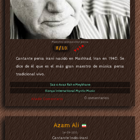
Maestro compositor persa
vota
8/10
Cantante persa iraní nacido en Mashhad, Iran en 1940. Se
dice de él que es el más gran maestro de música persa
tradicional vivo.
Saz o Avaz Rah e Meykhane
Konya International Mystic Music
0 comentarios
Añadir Comentario
Azam Ali
24-09-2013
Cantante Indo-iraní