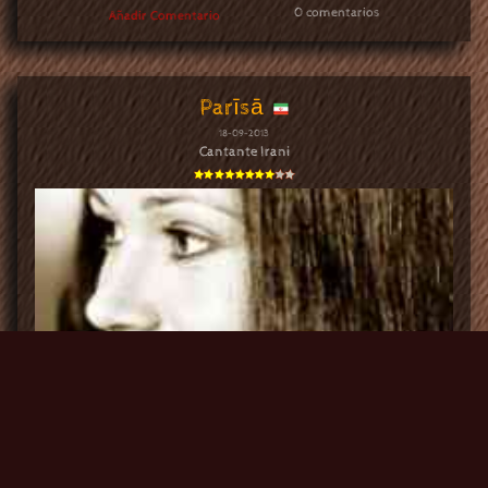
0 comentarios
Añadir Comentario
Parīsā
18-09-2013
Cantante Irani
Cantante Irani
vota
6/10