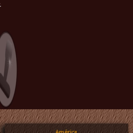
E
América