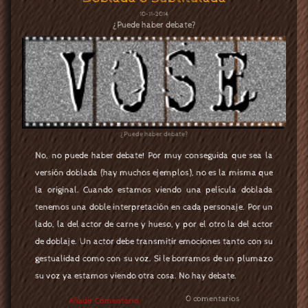
10-11-2014
¿Puede haber debate?
¿Puede haber debate?
No, no puede haber debate! Por muy conseguida que sea la
versión doblada (hay muchos ejemplos), no es la misma que
la original. Cuando estamos viendo una película doblada
tenemos una doble interpretación en cada personaje. Por un
lado, la del actor de carne y hueso, y por el otro la del actor
de doblaje. Un actor debe transmitir emociones tanto con su
gestualidad como con su voz. Si le borramos de un plumazo
su voz ya estamos viendo otra cosa. No hay debate.
0 comentarios
Añadir Comentario