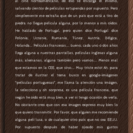
al cine norteamericano, de eso se encarga el mismo,
salvando cientos de películas estupendas por supuesto. Pero
simplemente me extraña que de un país que está a tiro de
piedra no llegue película alguna, por lo menos a mis oídos.
He hablado de Portugal, pero quien dice Portugal dice
Polonia, Ucrania, Rumanía, Túnez, Austria, Bélgica,
Holanda... Películas francesas.... bueno, cada uno o dos años
llega alguna a nuestras pantallas, películas inglesas alguna
más, alemanas, alguna también pero vamos.... Menos mal
que estamos en la CEE, que sino.... Muy triste esto! Ah, para
tratar de ilustrar el tema busco en google-imágenes
"películas portuguesas", me llama la atención una imágen,
la selecciono y oh sorpresa, es una película francesa, que
según he oido está muy bien, a ver si tengo ocasión de verla.
No obstante creo que con esa imagen expreso muy bien lo
que quiero transmitir. Por favor, que alguien me recomiende
alguna peli lusa, o de cualquier otro país que no sea EEUU.
Por supuesto después de haber ojeado mis gustos