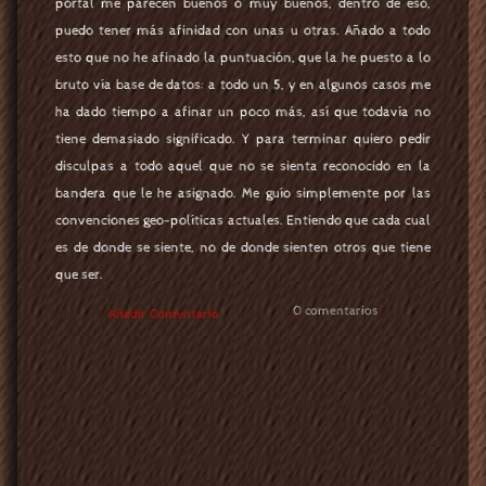
portal me parecen buenos o muy buenos, dentro de eso,
puedo tener más afinidad con unas u otras. Añado a todo
esto que no he afinado la puntuación, que la he puesto a lo
bruto vía base de datos: a todo un 5, y en algunos casos me
ha dado tiempo a afinar un poco más, así que todavía no
tiene demasiado significado. Y para terminar quiero pedir
disculpas a todo aquel que no se sienta reconocido en la
bandera que le he asignado. Me guío simplemente por las
convenciones geo-políticas actuales. Entiendo que cada cual
es de donde se siente, no de donde sienten otros que tiene
que ser.
0 comentarios
Añadir Comentario